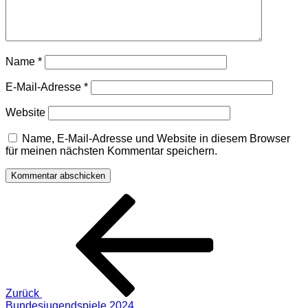
Name
*
E-Mail-Adresse
*
Website
Name, E-Mail-Adresse und Website in diesem Browser
für meinen nächsten Kommentar speichern.
Beitragsnavigation
Vorheriger
Beitrag
Zurück
Bundesjugendspiele 2024