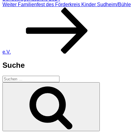
Nächster
Weiter
Familienfest des Förderkreis Kinder Sudheim/Bühle
Beitrag
e.V.
Suche
Suchen
nach:
Suchen