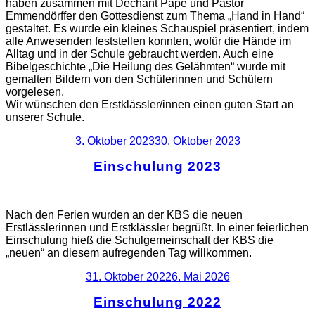
haben zusammen mit Dechant Pape und Pastor
Emmendörffer den Gottesdienst zum Thema „Hand in Hand“
gestaltet. Es wurde ein kleines Schauspiel präsentiert, indem
alle Anwesenden feststellen konnten, wofür die Hände im
Alltag und in der Schule gebraucht werden. Auch eine
Bibelgeschichte „Die Heilung des Gelähmten“ wurde mit
gemalten Bildern von den Schülerinnen und Schülern
vorgelesen.
Wir wünschen den Erstklässler/innen einen guten Start an
unserer Schule.
Veröffentlicht
3. Oktober 2023
30. Oktober 2023
am
Einschulung 2023
Nach den Ferien wurden an der KBS die neuen
Erstlässlerinnen und Erstklässler begrüßt. In einer feierlichen
Einschulung hieß die Schulgemeinschaft der KBS die
„neuen“ an diesem aufregenden Tag willkommen.
Veröffentlicht
31. Oktober 2022
6. Mai 2026
am
Einschulung 2022