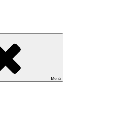
Kardinal-Bertram-Schule
Grundschule in Northeim
Menü