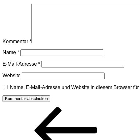
Kommentar
*
Name
*
E-Mail-Adresse
*
Website
Name, E-Mail-Adresse und Website in diesem Browser fü
Beitragsnavigation
Vorheriger
Beitrag