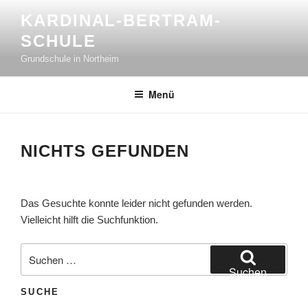
Zum
KARDINAL-BERTRAM-
Inhalt
SCHULE
springen
Grundschule in Northeim
Menü
NICHTS GEFUNDEN
Das Gesuchte konnte leider nicht gefunden werden.
Vielleicht hilft die Suchfunktion.
Suchen
nach:
Suchen
SUCHE